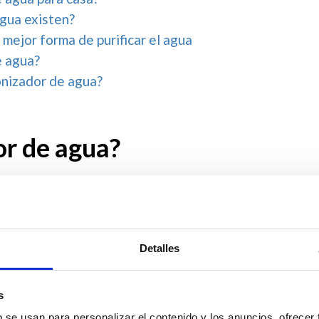
gua existen?
 mejor forma de purificar el agua
e agua?
nizador de agua?
or de agua?
vo que se utiliza para purificar el agua eliminando
roorganismos. Estos equipos están diseñados para
en ozono, que luego se disuelve en el agua. Este
Detalles
al contiene moléculas de ozono.
s
Al utilizar un ozonizador de agua, se genera ozono
b se usan para personalizar el contenido y los anuncios, ofrecer