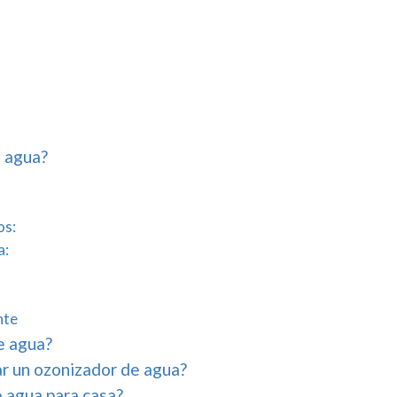
e agua?
os:
a:
nte
e agua?
ar un ozonizador de agua?
 agua para casa?