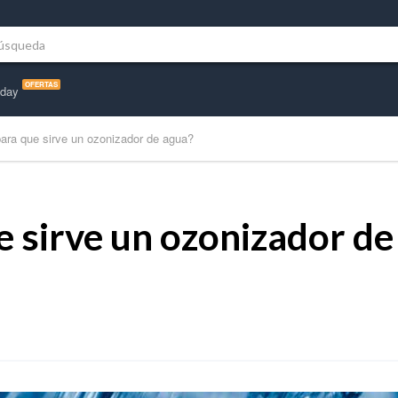
car:
OFERTAS
iday
ara que sirve un ozonizador de agua?
e sirve un ozonizador de