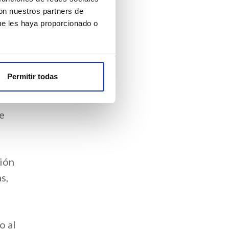
con nuestros partners de
Tratamiento de aguas
ue les haya proporcionado o
uda
Permitir todas
til
 o
de
ción
s,
o al