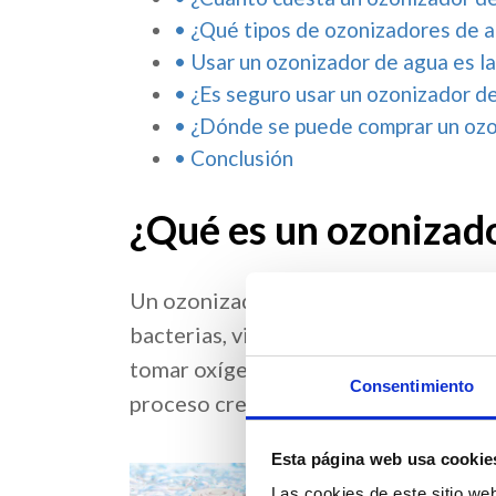
¿Qué tipos de ozonizadores de a
Usar un ozonizador de agua es la
¿Es seguro usar un ozonizador d
¿Dónde se puede comprar un ozo
Conclusión
¿Qué es un ozonizad
Un ozonizador de agua es un dispositi
bacterias, virus, hongos y otros mic
tomar oxígeno del aire y convertirlo 
Consentimiento
proceso crea
agua ozonizada
, la cu
Esta página web usa cookie
Las cookies de este sitio we