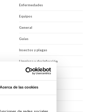
Enfermedades
Equipos
General
Guías
Insectos y plagas
Limpieza y desinfección
Mascotas
Salud e Higiene
Acerca de las cookies
Salud infantil
 que
Seguridad Alimentaria
 funciones de redes sociales