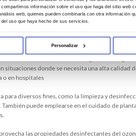
e disuelve en el agua, eliminando bacterias, virus,
s, compartimos información sobre el uso que haga del sitio web 
hongos y otros microorganismos que pueden estar
 análisis web, quienes pueden combinarla con otra información q
presentes en el agua. Además, el ozono también ay
r del uso que haya hecho de sus servicios.
 eliminar olores y sabores desagradables del agua.
Personalizar
El uso de un ozonizador de agua es especialmente ú
en zonas donde el suministro de agua no es seguro
n situaciones donde se necesita una alta calidad 
a o en hospitales
za para diversos fines, como la limpieza y desinfec
s. También puede emplearse en el cuidado de planta
s.
provecha las propiedades desinfectantes del ozon