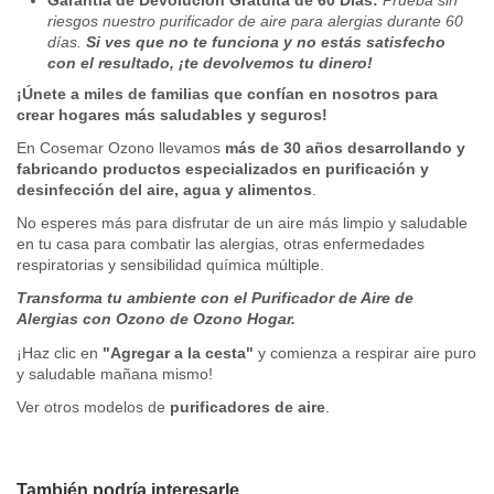
Garantía de Devolución Gratuita de 60 Días:
Prueba sin
riesgos nuestro purificador de aire para alergias durante 60
días.
Si ves que no te funciona y no estás satisfecho
con el resultado, ¡te devolvemos tu dinero!
¡Únete a miles de familias que confían en nosotros para
crear hogares más saludables y seguros!
En Cosemar Ozono llevamos
más de 30 años desarrollando y
fabricando productos especializados en purificación y
desinfección del aire, agua y alimentos
.
No esperes más para disfrutar de un aire más limpio y saludable
en tu casa para combatir las alergias, otras enfermedades
respiratorias y sensibilidad química múltiple.
Transforma tu ambiente con el Purificador de Aire de
Alergias con Ozono de Ozono Hogar.
¡Haz clic en
"Agregar a la cesta"
y comienza a respirar aire puro
y saludable mañana mismo!
Ver otros modelos de
purificadores de aire
.
EXCELENTE
Catálogo
Tu opinion
Ancho
22,2 cm
4.8
/ 5
Descargas (286.65k)
Purificador de Aire de
Alto
61 cm
También podría interesarle
Este producto tiene
20
valoraciones