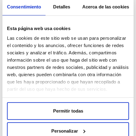
alergias tenga filtro HEPA?
Consentimiento
Detalles
Acerca de las cookies
El filtro HEPA es aún más eficiente que el filtro HEPA estándar, ya
que puede capturar con eficacia el 99,9% de partículas aún más
pequeñas, hasta 0,3 micrones de tamaño. Esto asegura una
Esta página web usa cookies
filtración más completa y eficaz de los alérgenos presentes en el
aire que provocan las alergias.
Las cookies de este sitio web se usan para personalizar
¿Es seguro para mi familia?
el contenido y los anuncios, ofrecer funciones de redes
Totalmente seguro con certificación y 6 tecnologías probadas
sociales y analizar el tráfico. Además, compartimos
para el bienestar de tu familia.
información sobre el uso que haga del sitio web con
¿Cómo funciona el ozono?
nuestros partners de redes sociales, publicidad y análisis
El ozono elimina olores y purifica el aire, proporcionando una
web, quienes pueden combinarla con otra información
frescura duradera. Puedes activar y desactivar la función en
que les haya proporcionado o que hayan recopilado a
cualquier momento.
partir del uso que haya hecho de sus servicios.
¿Este equipo es ideal para alérgicos?
Perfecto para personas alérgicas, con problemas respiratorios o
sensibilidad química múltiple.
Permitir todas
¿Es seguro el ozono para el uso doméstico
continuado?
Sí, nuestro purificador ha sido diseñado pensando en tu
Personalizar
seguridad y en la de tu familia.