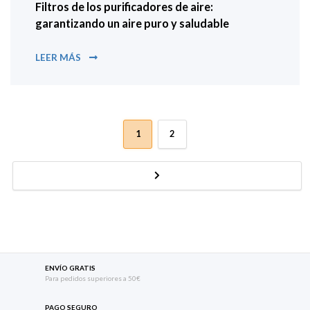
Filtros de los purificadores de aire:
garantizando un aire puro y saludable
FILTROS DE LOS PURIFICADORES DE AIRE: GARA
LEER MÁS
Navegación de entradas
1
2
ENVÍO GRATIS
Para pedidos superiores a 50€
PAGO SEGURO