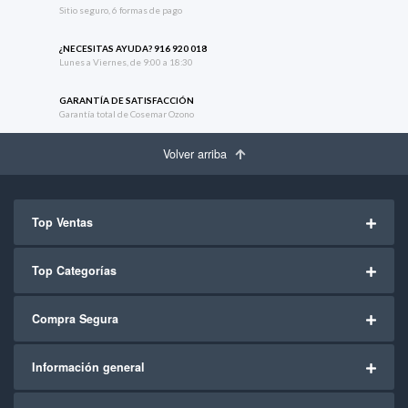
Sitio seguro, 6 formas de pago
¿NECESITAS AYUDA? 916 920 018
Lunes a Viernes, de 9:00 a 18:30
GARANTÍA DE SATISFACCIÓN
Garantía total de Cosemar Ozono
Volver arriba
Top Ventas
Top Categorías
Compra Segura
Información general