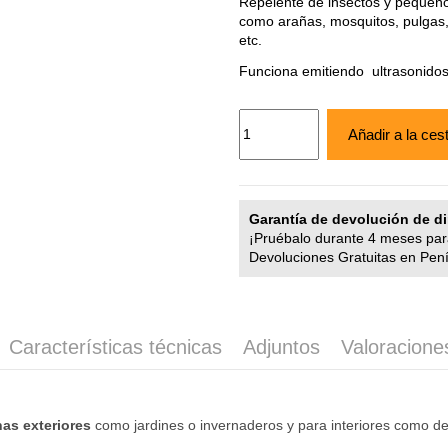
Repelente de insectos y pequeño
como arañas, mosquitos, pulgas,
etc.
Funciona emitiendo ultrasonidos
Añadir a la ces
Garantía de devolución de di
¡Pruébalo durante 4 meses para
Devoluciones Gratuitas en Pení
Características técnicas
Adjuntos
Valoracione
as exteriores
como jardines o invernaderos y para interiores como des