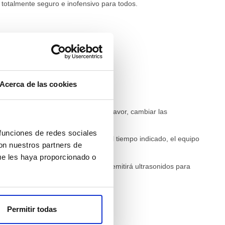
s totalmente seguro e inofensivo para todos.
Acerca de las cookies
. Cuando las luces parpadeen, por favor, cambiar las
 funciones de redes sociales
s se iluminarán hasta que, pasado el tiempo indicado, el equipo
con nuestros partners de
ue les haya proporcionado o
patas, ciempiés, etc. B: el aparato emitirá ultrasonidos para
Permitir todas
l