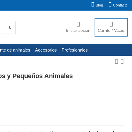
Blog
Contacto
Iniciar sesión
Carrito
/
Vacío
nte de animales
Accesorios
Profesionales
tos y Pequeños Animales