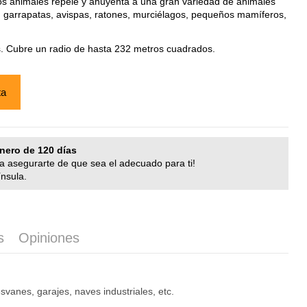
s animales repele y ahuyenta a una gran variedad de animales
 garrapatas, avispas, ratones, murciélagos, pequeños mamíferos,
. Cubre un radio de hasta 232 metros cuadrados.
ta
nero de 120 días
 asegurarte de que sea el adecuado para ti!
nsula.
s
Opiniones
vanes, garajes, naves industriales, etc.