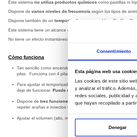
Este sistema
no utiliza productos químicos
como pastillas ni lí
Dispone de
varios niveles de frecuencia
según los tipos de anim
Dispone también de un
temporizador
programable a 3h, 6h y 9h.
Este sistema tiene un alcance de hasta 232 metros cuadrados.
No tiene un efecto instantáneo.
.
Consentimiento
Cómo funciona
Tan sencillo como encenderlo mediante los botones
ON/OFF
.
Esta página web usa cookie
pilas. Funciona con 4 pilas AA (incluidas).
Las cookies de este sitio we
Para ajustar el temporizador, pulsar el botón “Timer”: una vez
y analizar el tráfico. Ademá
deje de funcionar.
Puede usarse de manera continua
sin pr
redes sociales, publicidad y
Dispone de
tres funciones de encendido
. A: el aparato fun
que hayan recopilado a parti
repeler arañas e insectos voladores. C: se emitirán ultrason
Ajustar el volumen (alto, medio y bajo). En función del volum
Ficha técnica Repel. de Insec.
Tu opinion
Denegar
Ancho
4
/ 5
Descargas (243.74k)