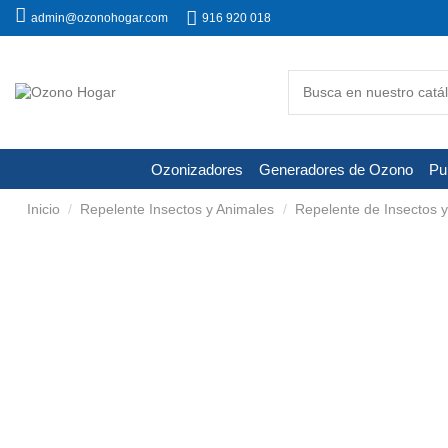
admin@ozonohogar.com
916 920 018
Ozonizadores
Generadores de Ozono
Pur
Inicio
Repelente Insectos y Animales
Repelente de Insectos 