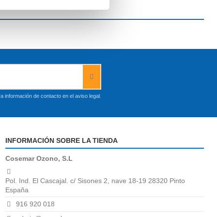
 información de contacto en el aviso legal.
INFORMACIÓN SOBRE LA TIENDA
Cosemar Ozono, S.L
Pol. Ind. El Cascajal. c/ Sisones 2, nave 18-19 28320 Pinto
España
916 920 018