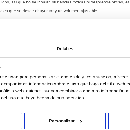
quidos, así que no se inhalan sustancias tóxicas ni desprende olores, e
ales que se desee ahuyentar y un volumen ajustable.
Detalles
 Tres luces rojas LED se encenderán y el equipo empezará a funcionar
s
b se usan para personalizar el contenido y los anuncios, ofrecer
 para 3 horas; dos veces, 6 horas; 3 veces, 9 horas. Las luces frontale
s, compartimos información sobre el uso que haga del sitio web 
esionar el botón “Timer”.
 análisis web, quienes pueden combinarla con otra información q
cionará emitiendo los ultrasonidos necesarios para repeler pulgas, garra
r del uso que haya hecho de sus servicios.
idos para ahuyentar murciélagos, roedores y pequeños mamíferos.
en se ahuyentarán unos animales u otros.
Personalizar
Valoraciones De
Puntuación De
16.5 cm
Producto
Producto