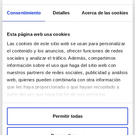
Consentimiento
Detalles
Acerca de las cookies
Descripción
Esta página web usa cookies
Características técnicas
Las cookies de este sitio web se usan para personalizar
Valoraciones
el contenido y los anuncios, ofrecer funciones de redes
Opiniones
sociales y analizar el tráfico. Además, compartimos
información sobre el uso que haga del sitio web con
nuestros partners de redes sociales, publicidad y análisis
Adaptador para corriente compatible con:
web, quienes pueden combinarla con otra información
que les haya proporcionado o que hayan recopilado a
Generador de Ozono Doméstico Digital
Ozonizador Mixto
partir del uso que haya hecho de sus servicios.
Entrada: 100-240V AC 50/60Hz
Salida: 12V
Permitir todas
*Los accesorios no están incluidos en la política de devolución*
EXCELENTE
Tu opinion
Tensión
12 V
5
/ 5