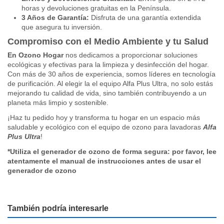
horas y devoluciones gratuitas en la Península.
3 Años de Garantía:
Disfruta de una garantía extendida
que asegura tu inversión.
Compromiso con el Medio Ambiente y tu Salud
En Ozono Hogar
nos dedicamos a
proporcionar soluciones
ecológicas y efectivas para la limpieza y desinfección del hogar.
Con más de 30 años de experiencia, somos líderes en tecnología
de purificación. Al elegir la el equipo Alfa Plus Ultra, no solo estás
mejorando tu calidad de vida, sino también contribuyendo a un
planeta más limpio y sostenible.
¡Haz tu pedido hoy y transforma tu hogar en un espacio más
saludable y ecológico con el equipo de ozono para lavadoras
Alfa
Plus Ultra
!
*Utiliza el generador de ozono de forma segura: por favor, lee
atentamente el manual de instrucciones antes de usar el
generador de ozono
Catálogo
4.8
Ancho
240mm
Alfa Plus Ultra
/ 5
Alto
477mm
Descargas (217.24k)
También podría interesarle
Fondo
80mm
TU OPINION