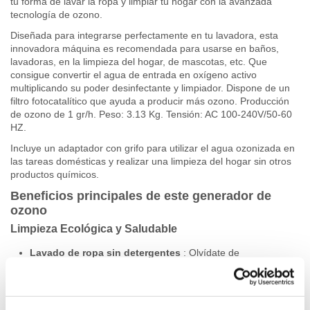
tu forma de lavar la ropa y limpiar tu hogar con la avanzada
tecnología de ozono.
Diseñada para integrarse perfectamente en tu lavadora, esta
innovadora máquina es recomendada para usarse en baños,
lavadoras, en la limpieza del hogar, de mascotas, etc. Que
consigue convertir el agua de entrada en oxígeno activo
multiplicando su poder desinfectante y limpiador. Dispone de un
filtro fotocatalítico que ayuda a producir más ozono. Producción
de ozono de 1 gr/h. Peso: 3.13 Kg. Tensión: AC 100-240V/50-60
HZ.
Incluye un adaptador con grifo para utilizar el agua ozonizada en
las tareas domésticas y realizar una limpieza del hogar sin otros
productos químicos.
Beneficios principales de este generador de
ozono
Limpieza Ecológica y Saludable
Lavado de ropa sin detergentes
: Olvídate de
detergentes, suavizantes y otros productos químicos.
Nuestra máquina de ozono para lavadoras utiliza oxígeno
activo para limpiar tu ropa de manera eficaz y segura.
Protección para piel sensible
: Ideal para personas con