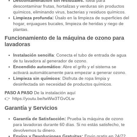
Descontaminación sin residuales:
Ideal para
descontaminar frutas, hortalizas y verduras sin productos
químicos, eliminando virus, bacterias y residuos químicos.
Limpieza profunda:
Úsalo en la limpieza de superficies del
hogar, enjuagues bucales, limpieza de heridas y riego de
plantas.
Funcionamiento de la máquina de ozono para
lavadoras
Instalación sencilla
: Conecta el tubo de entrada de agua
de tu lavadora al generador de ozono.
Encendido automático
: Abre el grifo y el sistema se
activará automáticamente para empezar a generar ozono.
Limpieza sin químicos
: Disfruta de ropa limpia y
desinfectada sin necesidad de productos químicos.
PASO A PASO
De la instalación aquí
👉
https://youtu.be/twWw3TGvOLw
Garantía y Servicios
Garantía de Satisfacción:
Prueba la máquina de ozono
para lavadoras durante 60 días. Si no estás satisfecho, te
devolvemos tu dinero.
Envíos y Devoluciones Gratuitas:
Envío gratis en 24/72