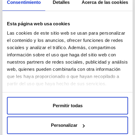
Consentimiento
Detalles
Acerca de las cookies
alergias o piel sensible.
Descontaminante natural
: También se usa para
descontaminar frutas, hortalizas y verduras sin emplear
otros productos químicos, eliminando residuales
Esta página web usa cookies
contaminantes presentes en otros alimentos.
Las cookies de este sitio web se usan para personalizar
Ahorro Económico y Energético
el contenido y los anuncios, ofrecer funciones de redes
Reducción de costes:
Ahorra mes a mes eliminando el
sociales y analizar el tráfico. Además, compartimos
uso de agua caliente, detergentes y suavizantes.
información sobre el uso que haga del sitio web con
Eficiencia energética:
Al no necesitar agua caliente,
nuestros partners de redes sociales, publicidad y análisis
reduce significativamente tu consumo eléctrico.
Durabilidad y calidad
: Fabricado con materiales de alta
web, quienes pueden combinarla con otra información
calidad que aseguran un rendimiento duradero.
que les haya proporcionado o que hayan recopilado a
Versatilidad de Uso
partir del uso que haya hecho de sus servicios.
Equipo multifuncional
: No solo es perfecto para
lavadoras, sino que también puede usarse en baños,
limpieza del hogar, de mascotas y más.
Permitir todas
Filtro Fotocatalítico
: Incrementa la producción de ozono
para una mayor eficacia en la limpieza.
Uso Comercial
: Ideal para clínicas odontológicas, clínicas
Personalizar
veterinarias, hospitales y peluquerías, ofreciendo una
solución de limpieza intensiva y profesional.