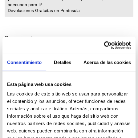
adecuado para ti!
Devoluciones Gratuitas en Península.
Descripción
Características técnicas
Adjuntos
Consentimiento
Detalles
Acerca de las cookies
Valoraciones
Esta página web usa cookies
Generador de oxígeno 100
Las cookies de este sitio web se usan para personalizar
El
Generador de oxígeno 100
actúa como equipo auxiliar
el contenido y los anuncios, ofrecer funciones de redes
del generador de ozono
mejorando su rendimiento hasta en
sociales y analizar el tráfico. Además, compartimos
un 250%
, esta mejora se consigue gracias a la extracción y
eliminación de todos los compuestos que no son oxígeno del aire.
información sobre el uso que haga del sitio web con
nuestros partners de redes sociales, publicidad y análisis
Genera O2 a partir del aire ambiente y está adaptado para
web, quienes pueden combinarla con otra información
trabajar en múltiples ambientes. Mediante la
tecnología
PSA
(UOP zeolita molecular) tras la absorción de aire y