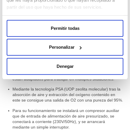
que les haya proporcionado o que hayan recopilado a
extracción del oxígeno contenido en este se consigue una salida
partir del uso que haya hecho de sus servicios.
de O2 con una
pureza del 97%
.
Para su funcionamiento se instalará un compresor auxiliar que de
entrada de alimentación de aire presurizado. Dispone de
Permitir todas
serpentín de enfriamiento para condensación de la humedad del
aire de entrada y posterior extracción de ésta por medio de ciclos
programados.
Personalizar
.
Como funciona
Denegar
La serie de generadores de oxígeno GENO 100 de
COSEMAR OZONO generan O2 a partir del aire ambiente y
están adaptados para trabajar en múltiples situaciones.
Mediante la tecnología PSA (UOP zeolita molecular) tras la
absorción de aire y extracción del oxígeno contenido en
este se consigue una salida de O2 con una pureza del 95%.
Para su funcionamiento se instalará un compresor auxiliar
que de entrada de alimentación de aire presurizado, se
conectará a corriente (230V/50Hz), y se arrancará
mediante un simple interruptor.